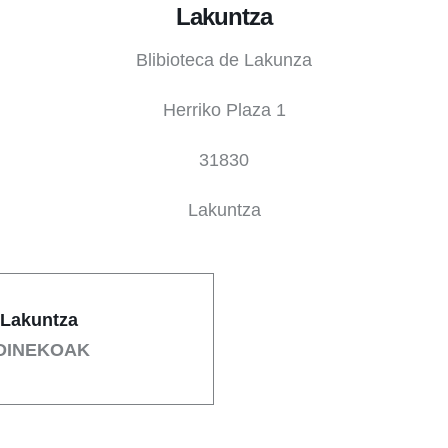
Lakuntza
Blibioteca de Lakunza
Herriko Plaza 1
31830
Lakuntza
Lakuntza
DINEKOAK