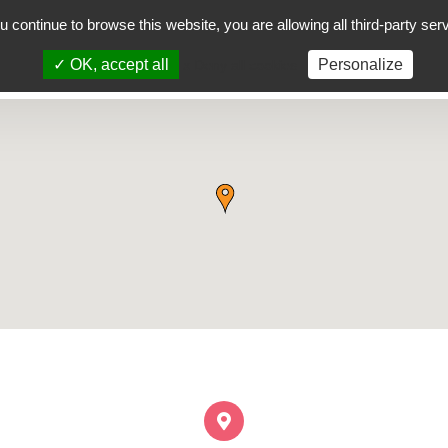
ou continue to browse this website, you are allowing all third-party ser
iektua
Aurrez aurreko ikastaroak
Herriak
✓ OK, accept all
Personalize
x Deny all cookies