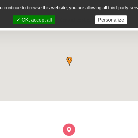
ou continue to browse this website, you are allowing all third-party ser
iektua
Aurrez aurreko ikastaroak
Herriak
✓ OK, accept all
Personalize
x Deny all cookies