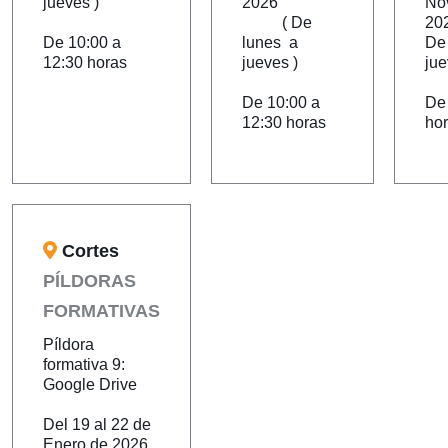
jueves )
2026
No
( De
2
De 10:00 a
lunes a
De
12:30 horas
jueves )
jue
De 10:00 a
De
12:30 horas
ho
Cortes
PÍLDORAS
FORMATIVAS
Píldora
formativa 9:
Google Drive
Del 19 al 22 de
Enero de 2026