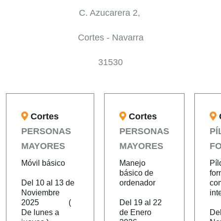
C. Azucarera 2,
Cortes - Navarra
31530
Cortes
Cortes
PERSONAS
PERSONAS
P
MAYORES
MAYORES
F
Móvil básico
Manejo
Píl
básico de
for
Del 10 al 13 de
ordenador
co
Noviembre
int
2025 (
Del 19 al 22
De lunes a
de Enero
Del