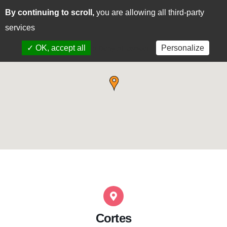
By continuing to scroll,
you are allowing all third-party
CAS
EUS
services
✓ OK, accept all
Personalize
x Deny all cookies
Cortes