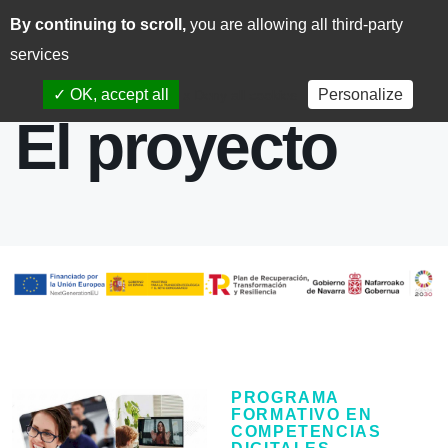
By continuing to scroll,
you are allowing all third-party
CAS
EUS
services
✓ OK, accept all
Personalize
x Deny all cookies
El proyecto
PROGRAMA
FORMATIVO EN
COMPETENCIAS