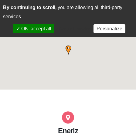
By continuing to scroll,
you are allowing all third-party
CAS
EUS
services
✓ OK, accept all
Personalize
x Deny all cookies
Eneriz