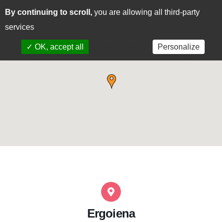
By continuing to scroll,
you are allowing all third-party
CAS
EUS
services
✓ OK, accept all
Personalize
x Deny all cookies
Ergoiena