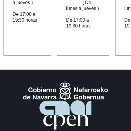
a jueves )
( De
(
lunes a jueves )
lun
De 17:00 a
19:30 horas
De 17:00 a
De
19:30 horas
19: