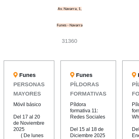
Av. Navarra, 1,
Funes - Navarra
31360
Funes
Funes
PERSONAS
PÍLDORAS
P
MAYORES
FORMATIVAS
F
Móvil básico
Píldora
Píl
formativa 11:
for
Del 17 al 20
Redes Sociales
Wh
de Noviembre
2025
Del 15 al 18 de
Del
( De lunes
Diciembre 2025
En