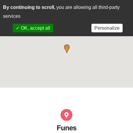
By continuing to scroll,
you are allowing all third-party
CAS
EUS
services
✓ OK, accept all
Personalize
x Deny all cookies
Funes