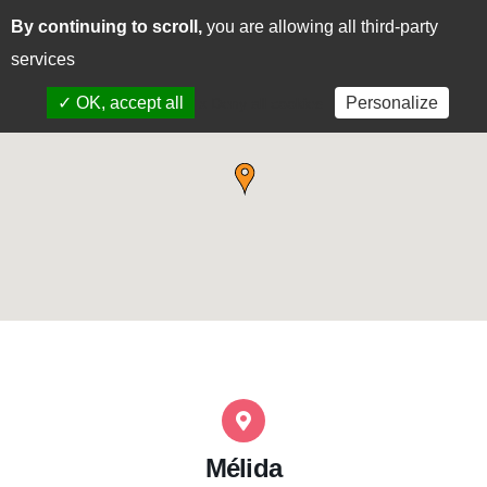
By continuing to scroll,
you are allowing all third-party
CAS
EUS
services
✓ OK, accept all
Personalize
x Deny all cookies
Mélida