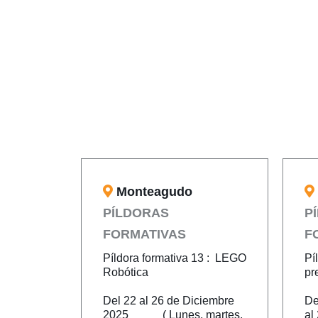
Monteagudo
PÍLDORAS
P
FORMATIVAS
F
Píldora formativa 13 : LEGO
Pí
Robótica
pr
Del 22 al 26 de Diciembre
De
2025 ( Lunes, martes,
al