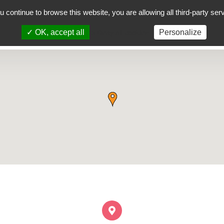
ou continue to browse this website, you are allowing all third-party ser
oyecto
Cursos presenciales
Localidades
C
✓ OK, accept all
Personalize
x Deny all cookies