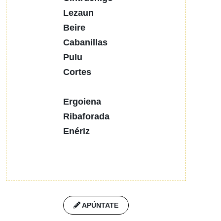
Lezaun
Beire
Cabanillas
Pulu
Cortes
Ergoiena
Ribaforada
Enériz
APÚNTATE