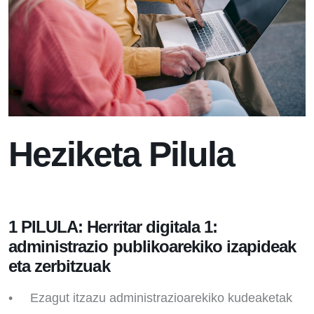
Heziketa Pilula
1 PILULA: Herritar digitala 1:
administrazio publikoarekiko izapideak
eta zerbitzuak
• Ezagut itzazu administrazioarekiko kudeaketak