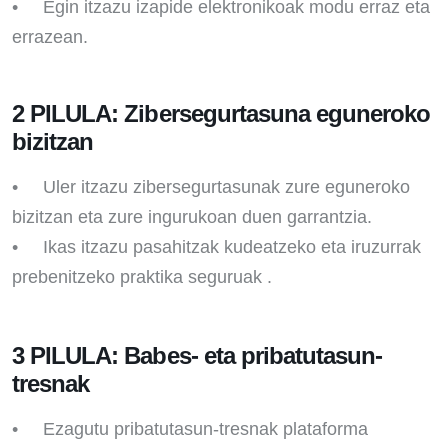
• Egin itzazu izapide elektronikoak modu erraz eta
errazean.
2 PILULA: Zibersegurtasuna eguneroko
bizitzan
• Uler itzazu zibersegurtasunak zure eguneroko
bizitzan eta zure ingurukoan duen garrantzia.
• Ikas itzazu pasahitzak kudeatzeko eta iruzurrak
prebenitzeko praktika seguruak .
3 PILULA: Babes- eta pribatutasun-
tresnak
• Ezagutu pribatutasun-tresnak plataforma