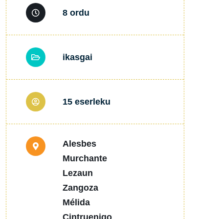
8 ordu
ikasgai
15 eserleku
Alesbes
Murchante
Lezaun
Zangoza
Mélida
Cintruenigo