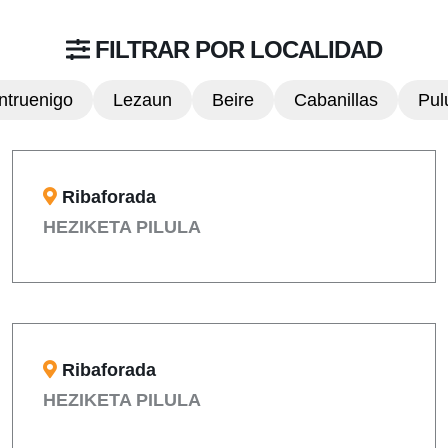
FILTRAR POR LOCALIDAD
ntruenigo
Lezaun
Beire
Cabanillas
Pul
Ribaforada
HEZIKETA PILULA
Ribaforada
HEZIKETA PILULA