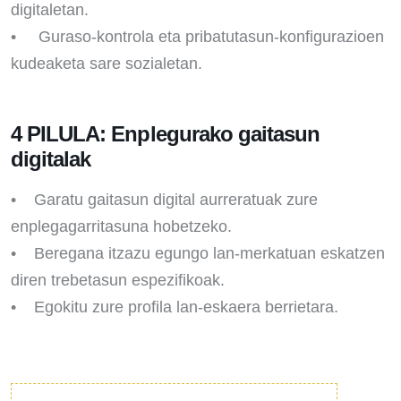
digitaletan.
• Guraso-kontrola eta pribatutasun-konfigurazioen
kudeaketa sare sozialetan.
4 PILULA: Enplegurako gaitasun
digitalak
• Garatu gaitasun digital aurreratuak zure
enplegagarritasuna hobetzeko.
• Beregana itzazu egungo lan-merkatuan eskatzen
diren trebetasun espezifikoak.
• Egokitu zure profila lan-eskaera berrietara.